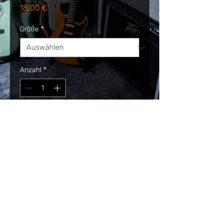
Preis
18,00 €
Größe
*
Anzahl
*
In den Warenkorb
Sofortkauf
Datenschutz
Impressum